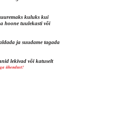
 suuremaks kuluks kui
a hoone tuulekasti või
igaldada ja suudame tagada
id lekivad või katuselt
ga ühendust!