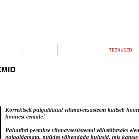
MEIST
PROJEKTID
KATUSE REMONT
TEENUSED
EMID
m
Korrektselt paigaldatud vihmaveesüsteem kaitseb hoonet
hoonest eemale!
Pahatihti peetakse vihmaveesüsteemi vähetähtsaks elem
paigaldamata, püüdes vähendada kulusid, mis katuse 