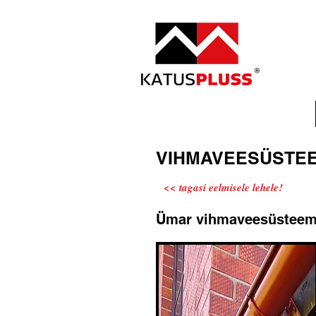
ESILEHT
VIHMAVEESÜSTE
<< tagasi eelmisele lehele!
Ümar vihmaveesüstee