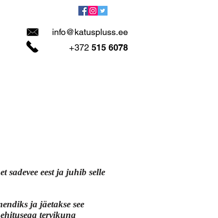
info@katuspluss.ee
+372
515 6078
KONTAKT
 sadevee eest ja juhib selle
endiks ja jäetakse see
ehitusega tervikuna